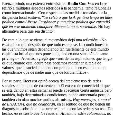
Paenza brindó una extensa entrevista en
Radio Con Vos
en la se
refirió a múltiples aspectos referidos a la pandemia, tanto regionales
como internacionales. Con respecto a las medidas tomadas por la
dirigencia local sostuvo: “
Yo celebro que la Argentina tenga un líder
político como Alberto Fernández y una clase política que entendió
que en este momento cualquier diferencia no es sostenible
. No hay
alternativa para que sea distinto”.
De cara a lo que se viene, el matemático dejó una reflexión: «No
estaría bien que después de que todo esto
pase, las condiciones en
las que vivimos sigan dependiendo tan fuertemente de este mundo
capitalista brutal que nos pone a algunos en una situación de tanto
privilegio». Además, agregó que «una de las aspiraciones que tengo
es que cuando esta locura pase podamos reordenar la tabla de
valores, que la sociedad entera comprenda que en este momento
dependemos que de nadie más que de los científicos».
Por su parte,
Becerra
opinó acerca del creciente uso de redes
sociales en tiempos de cuarentena: «El exceso de conectividad que
se está dando en estas semanas puede apaciguar cierta angustia pero
también, bajo determinadas condiciones, puede aumentarla porque
también circulan muchos audios alarmistas.
Hay mensajes, como el
de ENACOM, que no colaboran
, en el sentido de que no tienen un
diagnóstico sobre lo que ocurre realmente con las redes y su uso. De
hecho,
no es cierto que las redes en Argentina estén colapsadas
, no