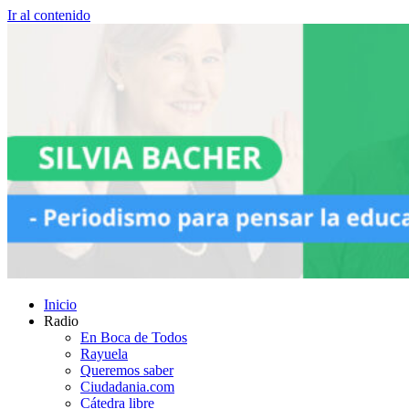
Ir al contenido
Inicio
Radio
En Boca de Todos
Rayuela
Queremos saber
Ciudadania.com
Cátedra libre