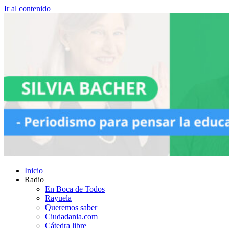
Ir al contenido
Inicio
Radio
En Boca de Todos
Rayuela
Queremos saber
Ciudadania.com
Cátedra libre