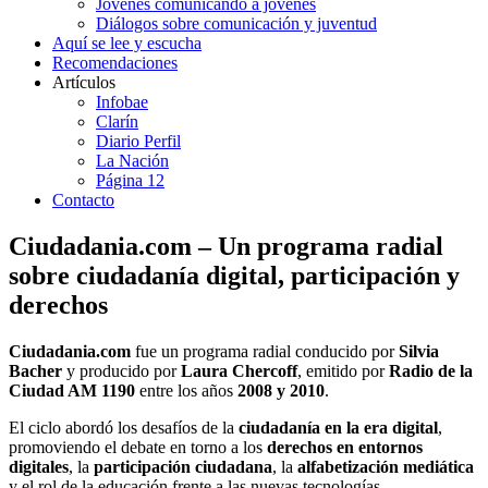
Jóvenes comunicando a jóvenes
Diálogos sobre comunicación y juventud
Aquí se lee y escucha
Recomendaciones
Artículos
Infobae
Clarín
Diario Perfil
La Nación
Página 12
Contacto
Ciudadania.com – Un programa radial
sobre ciudadanía digital, participación y
derechos
Ciudadania.com
fue un programa radial conducido por
Silvia
Bacher
y producido por
Laura Chercoff
, emitido por
Radio de la
Ciudad AM 1190
entre los años
2008 y 2010
.
El ciclo abordó los desafíos de la
ciudadanía en la era digital
,
promoviendo el debate en torno a los
derechos en entornos
digitales
, la
participación ciudadana
, la
alfabetización mediática
y el rol de la educación frente a las nuevas tecnologías.