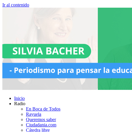
Ir al contenido
Inicio
Radio
En Boca de Todos
Rayuela
Queremos saber
Ciudadania.com
Cátedra libre