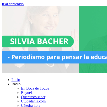
Ir al contenido
Inicio
Radio
En Boca de Todos
Rayuela
Queremos saber
Ciudadania.com
Cátedra libre