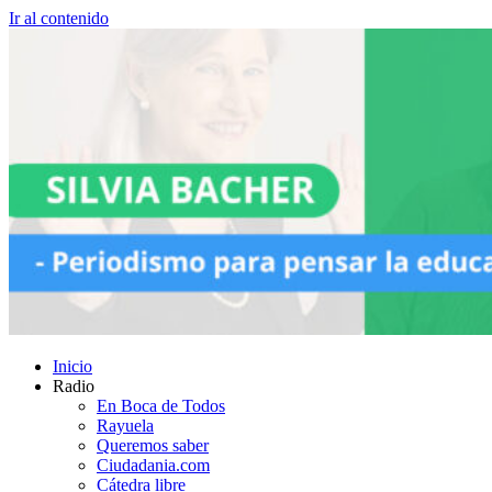
Ir al contenido
Inicio
Radio
En Boca de Todos
Rayuela
Queremos saber
Ciudadania.com
Cátedra libre