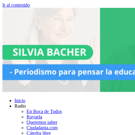
Ir al contenido
Inicio
Radio
En Boca de Todos
Rayuela
Queremos saber
Ciudadania.com
Cátedra libre