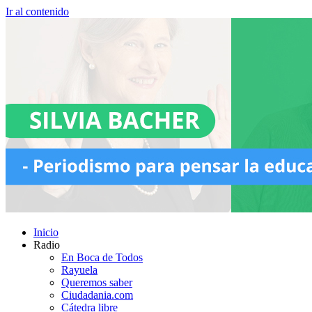
Ir al contenido
Inicio
Radio
En Boca de Todos
Rayuela
Queremos saber
Ciudadania.com
Cátedra libre