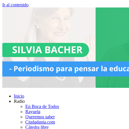
Ir al contenido
Inicio
Radio
En Boca de Todos
Rayuela
Queremos saber
Ciudadania.com
Cátedra libre