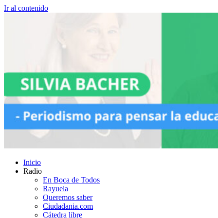
Ir al contenido
Inicio
Radio
En Boca de Todos
Rayuela
Queremos saber
Ciudadania.com
Cátedra libre