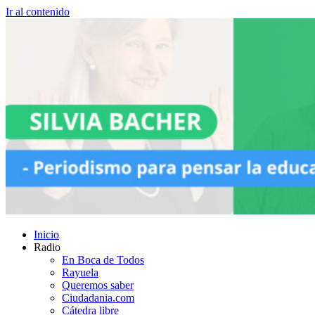
Ir al contenido
Inicio
Radio
En Boca de Todos
Rayuela
Queremos saber
Ciudadania.com
Cátedra libre