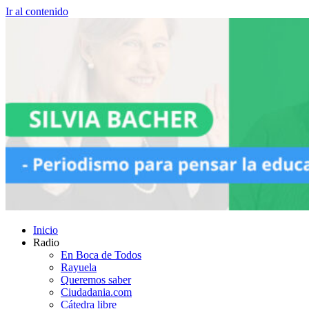
Ir al contenido
Inicio
Radio
En Boca de Todos
Rayuela
Queremos saber
Ciudadania.com
Cátedra libre