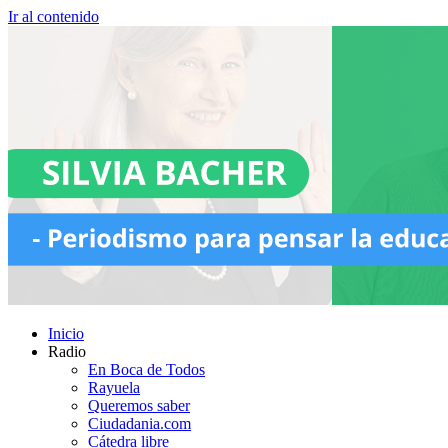
Ir al contenido
Inicio
Radio
En Boca de Todos
Rayuela
Queremos saber
Ciudadania.com
Cátedra libre