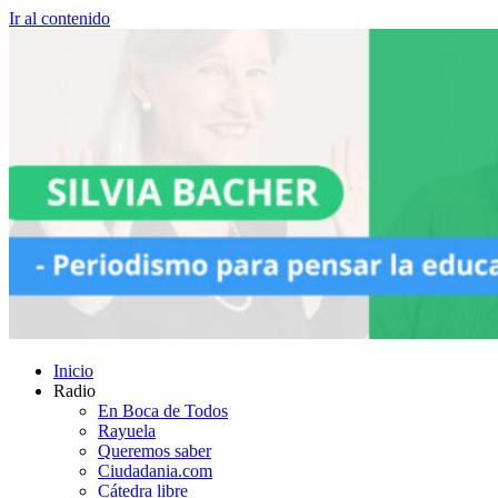
Ir al contenido
Inicio
Radio
En Boca de Todos
Rayuela
Queremos saber
Ciudadania.com
Cátedra libre