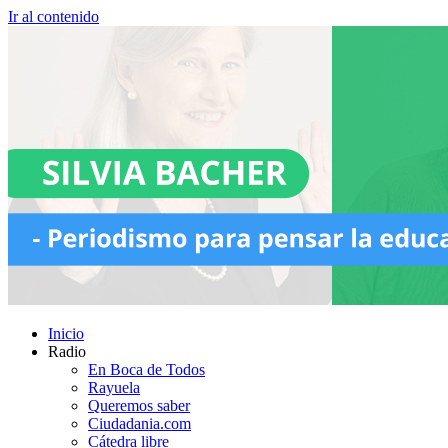
Ir al contenido
Inicio
Radio
En Boca de Todos
Rayuela
Queremos saber
Ciudadania.com
Cátedra libre